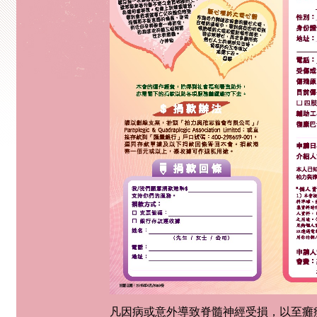
凡因病或意外導致脊髓神經受損，以至癱