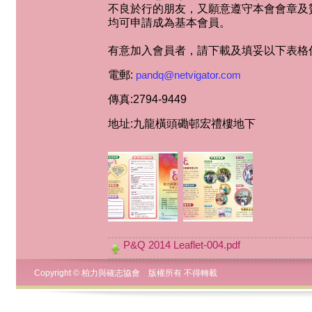
不良於行的朋友，又願意遵守本會會章及
均可申請成為基本會員。
有意加入會員者，請下載及填妥以下表格
電郵:
pandq@netvigator.com
傳真:2794-9449
地址:九龍橫頭磡邨宏禮樓地下
P&Q 2014 Leaflet-004.pdf
Copyright © 柏力與確志協會 版權所有 不得轉載