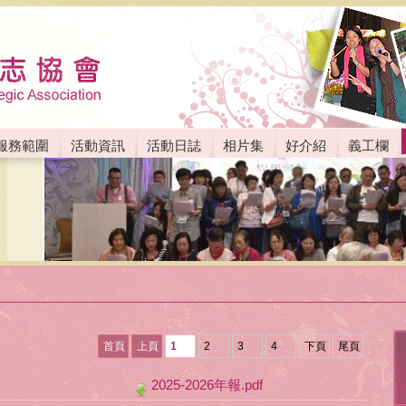
服務範圍
活動資訊
活動日誌
相片集
好介紹
義工欄
首頁
上頁
1
2
3
4
下頁
尾頁
2025-2026年報.pdf